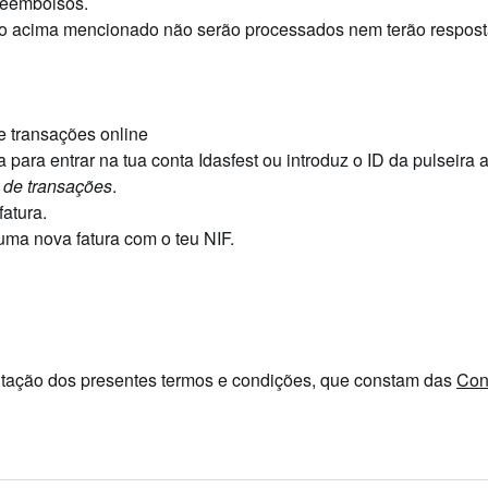
reembolsos.
do acima mencionado não serão processados nem terão respost
de transações online
a para entrar na tua conta Idasfest ou introduz o ID da pulseira a
o de transações
.
fatura.
 uma nova fatura com o teu NIF.
eitação dos presentes termos e condições, que constam das
Con