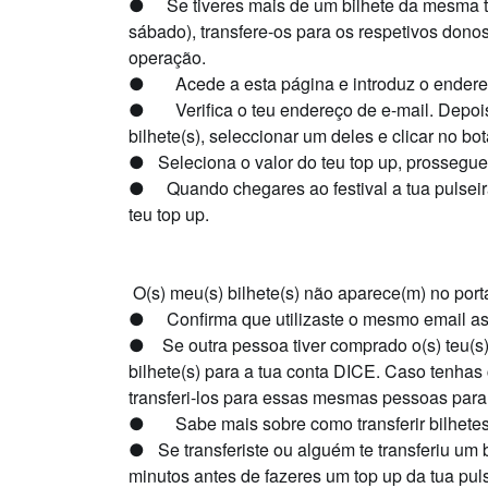
●
Se tiveres mais de um bilhete da
mesma t
sábado), transfere-os para os respetivos dono
operação.
●
Acede a esta página e introduz o ender
●
Verifica o teu endereço de e-mail. Depois
bilhete(s), seleccionar um deles e clicar no b
●
Seleciona o valor do teu top up, prossegu
●
Quando chegares ao festival a tua pulsei
teu top up.
O(s) meu(s) bilhete(s) não aparece(m) no port
●
Confirma que utilizaste o mesmo email as
●
Se outra pessoa tiver comprado o(s) teu(s) b
bilhete(s) para a tua conta DICE. Caso tenhas
transferi-los para essas mesmas pessoas para 
●
Sabe mais sobre como transferir bilhete
●
Se transferiste ou alguém te transferiu um
minutos antes de fazeres um top up da tua puls