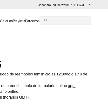
Sónar around the world
PT
Notícias
Galerias
Playlists
Parceiros
5
ríodo de reembolso tem início às 12:00
do dia 16 de
ou do preenchimento do formulário online
aqui
.
ário online.
il
(horários
GMT
).