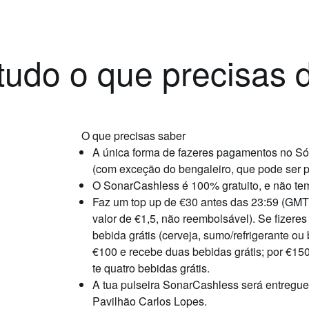
tudo o que precisas 
O que precisas saber
A única forma de fazeres pagamentos no Són
(com exceção do bengaleiro, que pode ser p
O SonarCashless é
100% gratuito
,
e não te
Faz um top up de €30 antes das 23:59 (GMT
valor de €1,5, não reembolsável). Se fizere
bebida grátis (cerveja, sumo/refrigerante ou
€100
e recebe duas bebidas grátis; por
€15
te quatro bebidas grátis.
A
tua pulseira SonarCashless será entregue 
Pavilhão Carlos Lopes.