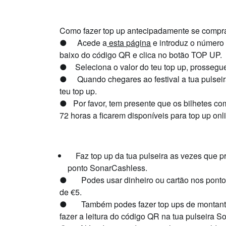
Como fazer top up antecipadamente se compr
●
Acede a
esta página
e introduz o número 
baixo do código QR e clica no botão TOP UP.
●
Seleciona o valor do teu top up, prossegu
●
Quando chegares ao festival a tua pulsei
teu top up.
●
Por favor, tem presente que os bilhetes
72 horas a ficarem disponíveis para top up on
Faz top up da tua pulseira as vezes que 
ponto SonarCashless.
●
Podes usar dinheiro ou cartão nos pont
de €5.
●
Também podes fazer top ups de montante
fazer a leitura do código QR na tua pulseira