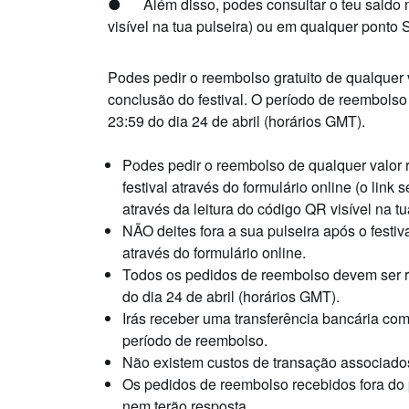
●
Além disso, podes consultar o teu saldo 
visível na tua pulseira) ou em qualquer pont
Podes pedir o reembolso gratuito de qualquer 
conclusão do festival. O período de reembolso 
23:59 do dia 24 de abril (horários GMT).
Podes pedir o reembolso de qualquer valor 
festival através do formulário online (o link 
através da leitura do código QR visível na tu
NÃO deites fora a sua pulseira
após o festiva
através do formulário online.
Todos os pedidos de reembolso devem ser 
do dia 24 de abril
(horários
GMT
).
Irás receber uma transferência bancária com
período de reembolso.
Não existem custos de transação associado
Os pedidos de reembolso recebidos fora d
nem terão resposta.