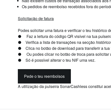
Não existem custos de transação associados aos 
Os pedidos de reembolso recebidos fora do perío
Solicitação de fatura
Podes solicitar uma fatura e verificar o teu histórico 
●
Faz a leitura do código QR visível na tua pulseir
●
Verifica a lista de transações na secção
históric
●
Clica no botão de download para transferir a tua 
●
Ou podes clicar no botão de troca para solicitar
●
Só é possível alterar o teu NIF uma vez.
Pede o teu reembolsos
A utilização da pulseira SonarCashless constitui ac