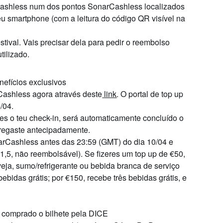
Cashless
num dos pontos
SonarCashless
localizados
teu smartphone
(com a leitura do código QR visível na
stival
.
Vais precisar dela para pedir o reembolso
tilizado.
enefícios exclusivos
Cashless agora através deste
link
. O portal de top up
/04.
res o teu check-in, será automaticamente concluído o
rregaste antecipadamente.
arCashless antes das 23:59 (GMT) do dia 10/04 e
€1,5, não reembolsável). Se fizeres um top up de €50,
eja, sumo/refrigerante ou bebida branca de serviço
ebidas grátis; por €150, recebe três bebidas grátis, e
 comprado o bilhete pela DICE