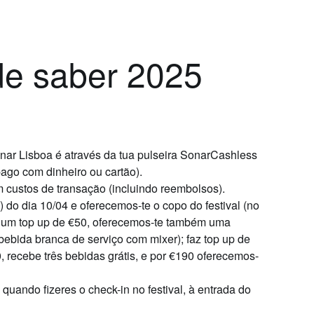
de saber 2025
ar Lisboa é através da tua pulseira
SonarCashless
ago com dinheiro ou cartão).
m custos de transação (incluindo reembolsos).
) do dia 10/04
e oferecemos-te o copo do festival (no
s um top up de
€50,
oferecemos-te também uma
 bebida branca de serviço com mixer); faz top up de
0
, recebe três bebidas grátis, e por
€190
oferecemos-
quando fizeres o check-in no festival
,
à entrada do