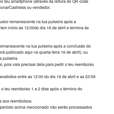
no teu smartphone (através da leitura do QR code
o SonarCashless ou vendedor.
valor remanescente na tua pulseira após a
tem início às 12:00
do dia 16 de abril e termina às
remanescente na tua pulseira após a conclusão do
será publicado aqui na quarta-feira 16 de abril), ou
a pulseira.
l, pois vais precisar dela para pedir o teu reembolso
recebidos entre as
12:00 do dia 16 de abril
e as
23:59
 o teu reembolso 1 a 2 dias após o término do
s aos reembolsos.
o período acima mencionado não serão processados