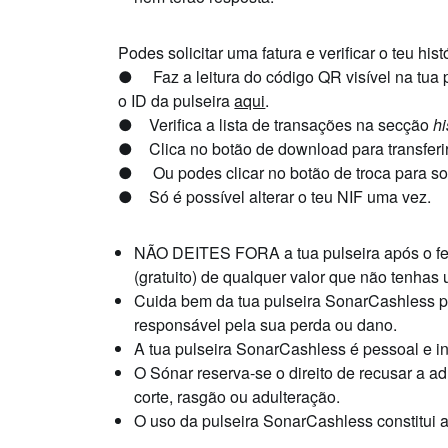
Podes solicitar uma fatura e verificar o teu his
●
Faz a leitura do código QR visível na tua 
o ID da pulseira
aqui
.
●
Verifica a lista de transações na secção
hi
●
Clica no botão de download para transferir 
●
Ou podes clicar no botão de troca para so
●
Só é possível alterar o teu NIF uma vez.
NÃO DEITES FORA a tua pulseira após o fe
(gratuito) de qualquer valor que não tenhas u
Cuida bem da tua pulseira SonarCashless p
responsável pela sua perda ou dano.
A tua pulseira SonarCashless é pessoal e in
O Sónar reserva-se o direito de recusar a a
corte, rasgão ou adulteração.
O uso da pulseira SonarCashless constitui 