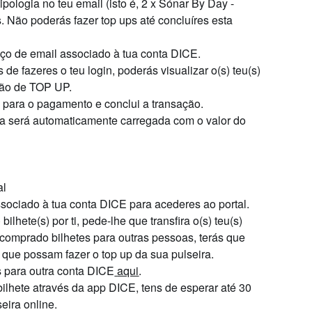
ipologia
no teu email (isto é, 2 x Sónar By Day -
s.
Não poderás
fazer top ups até concluíres esta
eço de email associado à tua conta DICE.
 de fazeres o teu login, poderás visualizar o(s) teu(s)
otão de TOP UP.
e para o pagamento e conclui a transação.
ra será automaticamente carregada com o valor do
al
sociado à tua conta DICE para acederes ao portal.
ilhete(s) por ti, pede-lhe que transfira o(s) teu(s)
 comprado bilhetes para outras pessoas, terás que
que possam fazer o top up da sua pulseira.
s para outra conta DICE
aqui
.
 bilhete através da app DICE, tens de esperar até 30
eira online.