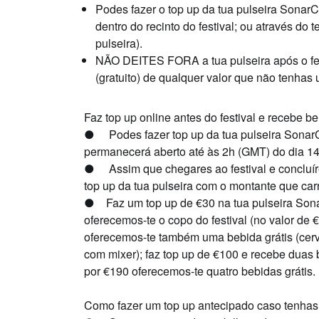
Podes fazer o top up da tua pulseira Sonar
dentro do recinto do festival; ou
através do 
pulseira).
NÃO DEITES FORA a tua pulseira após o fe
(gratuito) de qualquer valor que não tenhas u
Faz top up online antes do festival e recebe b
●
Podes fazer top up da tua pulseira Sonar
permanecerá aberto até às 2h (GMT) do dia 14
●
Assim que chegares ao festival e concluí
top up da tua pulseira com o montante que ca
●
Faz um top up de €30 na tua pulseira Son
oferecemos-te o copo do festival (no valor de 
oferecemos-te também uma bebida grátis (cerv
com mixer); faz top up de €100 e recebe duas b
por €190 oferecemos-te quatro bebidas grátis.
Como fazer um top up antecipado caso tenhas