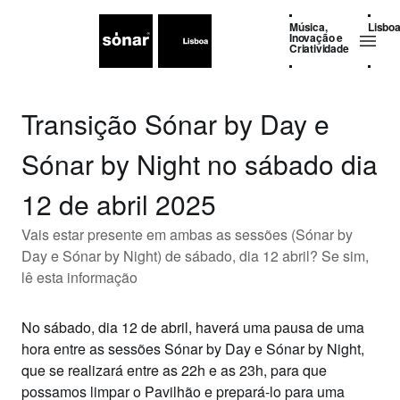
Música,
Lisbo
Inovação e
Criatividade
Transição Sónar by Day e
Sónar by Night no sábado dia
12 de abril 2025
Vais estar presente em ambas as sessões (Sónar by
Day e Sónar by Night) de sábado, dia 12 abril? Se sim,
lê esta informação
No
sábado, dia 12 de abril
, haverá uma
pausa de uma
hora
entre as sessões
Sónar by Day
e
Sónar by Night
,
que se realizará entre as
22h e as 23h
, para que
possamos limpar o Pavilhão e prepará-lo para uma