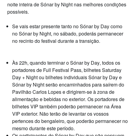
noite inteira de Sónar by Night nas melhores condições
possíveis.
Se vais estar presente
tanto no Sónar by Day como
no Sónar by Night,
no sábado,
poderás permanecer
no recinto do festival
durante a transição.
Às
22h, quando terminar o Sónar by Day
, todos os
portadores de
Full Festival Pass
,
bilhetes Saturday
Day + Night
ou
bilhetes individuais Sónar by Day
e
Sónar by Night
serão encaminhados para saírem do
Pavilhão Carlos Lopes e
dirigirem-se à zona de
alimentação e bebidas no exterior
. Os
portadores de
bilhetes VIP
também poderão permanecer na Área
VIP exterior. Não terão de levantar os vossos
pertences do bengaleiro, que poderão permanecer no
mesmo durante este período.
Os
participantes do Sónar by Day
que não possuem