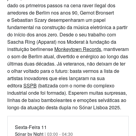
dado os primeiros passos na cena raver ilegal dos
arredores de Berlim nos anos 90,
Gernot Bronsert
e
Sebastian Szary
desempenharam um papel
fundamental na construção da música eletrónica a partir
do início dos anos zero. Desde o seu trabalho com
Sascha Ring (Apparat) nos Moderat à fundação da
instituição berlinense
Monkeytown Records
, mantiveram
o som de Berlim atual, divertido e enérgico ao longo das
últimas duas décadas. Já veteranos, não deixam de ter
o olhar voltado para o futuro: basta vermos a lista de
artistas inovadores que eles lançaram na sua
editora
SSPB
(batizada com o nome do complexo
industrial onde foi formada). Esperem muitas surpresas,
linhas de baixo bamboleantes e emoções selváticas ao
longo da atuação desta dupla no Sónar Lisboa 2025.
Sexta-Feira 11
Sónar by Night
| 03:00 - 04:30